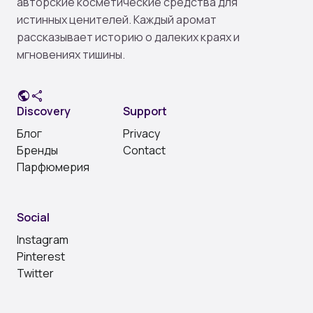
авторские косметические средства для
истинных ценителей. Каждый аромат
рассказывает историю о далеких краях и
мгновениях тишины.
public
share
Discovery
Support
Блог
Privacy
Бренды
Contact
Парфюмерия
Social
Instagram
Pinterest
Twitter