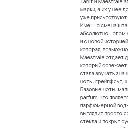
Tanit и Maestrale
марки, а их у нее 
уже присутствуют 
Именно смена штат
абсолютно новом к
и с новой историей
которая, возможно,
Maestrale отдает 
который освежает 
стала звучать зна
ноты: грейпфрут, 
Базовые ноты: мал
parfum, что являе
парфюмерной воды.
выглядит просто р
стекла и покрыт с