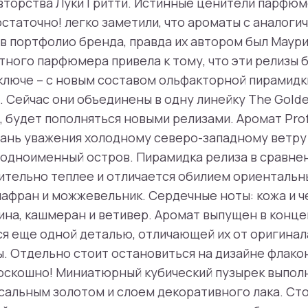
 авторства Луки Гритти. Истинные ценители парфю
достаточно! легко заметили, что ароматы с аналог
в портфолио бренда, правда их автором был Маур
ного парфюмера привела к тому, что эти релизы 
люче – с новым составом ольфакторной пирамидки
. Сейчас они объединены в одну линейку The Golde
 будет пополняться новыми релизами. Аромат Profu
дань уважения холодному северо-западному ветру
одноименный остров. Пирамидка релиза в сравне
чительно теплее и отличается обилием ориентальн
шафран и можжевельник. Сердечные ноты: кожа и ч
ина, кашмеран и ветивер. Аромат выпущен в конце
тся еще одной деталью, отличающей их от оригинал
 Отдельно стоит остановиться на дизайне флакон
оскошно! Миниатюрный кубический пузырек выполн
усальным золотом и слоем декоративного лака. Ст