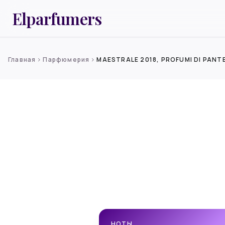
Elparfumers
Главная
Парфюмерия
MAESTRALE 2018, PROFUMI DI PANT
chevron_right
chevron_right
НОТЫ