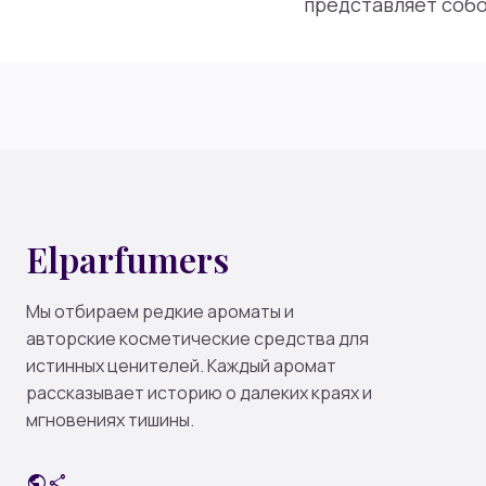
представляет собо
Elparfumers
Мы отбираем редкие ароматы и
авторские косметические средства для
истинных ценителей. Каждый аромат
рассказывает историю о далеких краях и
мгновениях тишины.
public
share