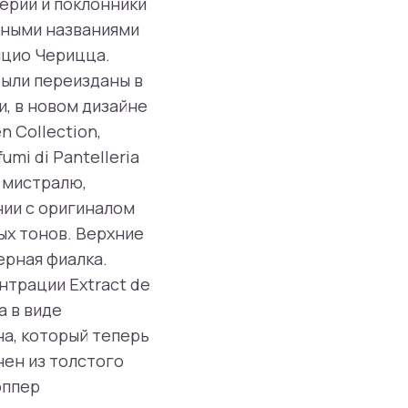
мерии и поклонники
ичными названиями
ицио Черицца.
были переизданы в
, в новом дизайне
n Collection,
mi di Pantelleria
 мистралю,
нии с оригиналом
ых тонов. Верхние
ерная фиалка.
нтрации Extract de
а в виде
а, который теперь
ен из толстого
оппер