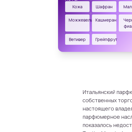
Кожа
Шафран
Мал
Можжевельник
Кашмеран
Чер
фиа
Ветивер
Грейпфрут
Итальянский парфю
собственных торго
настоящего владел
парфюмерное насле
показалось недост