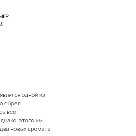
МЕР
ti
являлся одной из
то обрел
сь все
днако, этого им
 два новых аромата