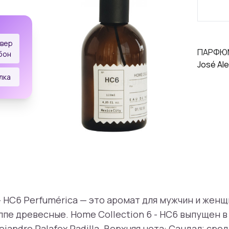
ивер
ПАРФЮ
бон
José Ale
лка
- HC6 Perfumérica — это аромат для мужчин и женщ
ппе древесные. Home Collection 6 - HC6 выпущен в
jandro Palafox Padilla. Верхняя нота: Сандал; сре