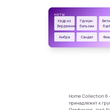
НОТЫ
Кедр из
Гуржум-
Вет
Вирджинии
бальзам
бур
Амбра
Сандал
Фиа
Home Collection 6 
принадлежит к гру
Парфюмер: José Ale