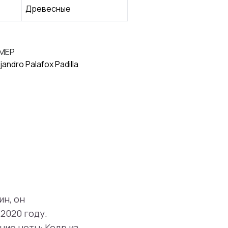
Древесные
МЕР
jandro Palafox Padilla
ин, он
 2020 году.
дние ноты: Кедр из