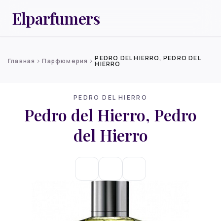
Elparfumers
PEDRO DEL HIERRO, PEDRO DEL
Главная
Парфюмерия
chevron_right
chevron_right
HIERRO
PEDRO DEL HIERRO
Pedro del Hierro, Pedro
del Hierro