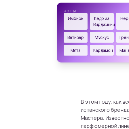
НОТЫ
Имбирь
Кедр из
Нер
Вирджинии
Ветивер
Мускус
Гре
Мята
Кардамон
Ман
В этом году, как в
испанского бренда
Мастера. Известно
парфюмерной линей