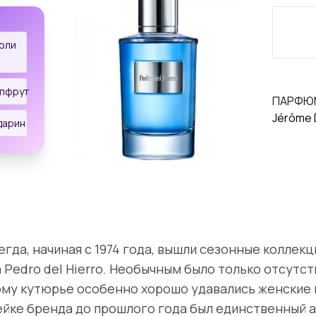
оли
йпфрут
ПАРФЮ
Jérôme 
дарин
сегда, начиная с 1974 года, вышли сезонные коллек
 Pedro del Hierro. Необычным было только отсутс
му кутюрье особенно хорошо удавались женские м
ке бренда до прошлого года был единственный а