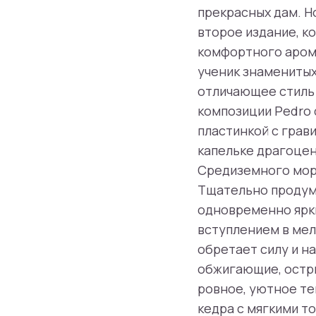
прекрасных дам. Но
второе издание, к
комфортного аром
ученик знаменитых 
отличающее стиль 
композиции Pedro d
пластинкой с грав
капельке драгоцен
Средиземного моря
Тщательно продум
одновременно ярки
вступлением в мел
обретает силу и н
обжигающие, остры
ровное, уютное те
кедра с мягкими т