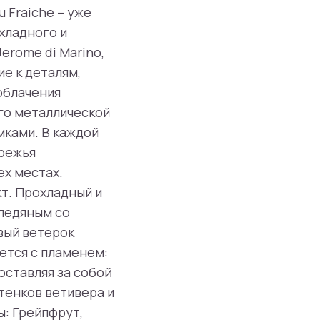
 Fraiche – уже
хладного и
rome di Marino,
ие к деталям,
облачения
ого металлической
мками. В каждой
ережья
ех местах.
т. Прохладный и
 ледяным со
вый ветерок
ется с пламенем:
оставляя за собой
тенков ветивера и
ы: Грейпфрут,