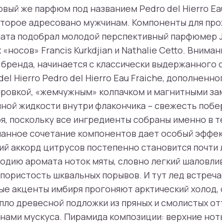
вый же парфюм под названием Pedro del Hierro Eau
оторое адресовано мужчинам. Компоненты для про
ата подобрал молодой перспективный парфюмер Je
«носов» Francis Kurkdjian и Nathalie Cetto. Вниман
бренда, начинается с классически выдержанного 
el Hierro Pedro del Hierro Eau Fraiche, дополненн
ировкой, «жемчужным» колпачком и магнитными за
ной жидкости внутри флакончика – свежесть поб
, поскольку все ингредиенты собраны именно в т
анное сочетание компонентов дает особый эффек
й аккорд цитрусов постепенно становится почти
одию аромата ноток мяты, словно легкий шаловли
апористость шквальных порывов. И тут лед встреча
е акценты имбиря прогоняют арктический холод, 
пло древесной подложки из пряных и смолистых от
онами мускуса. Пирамида композиции: верхние нот