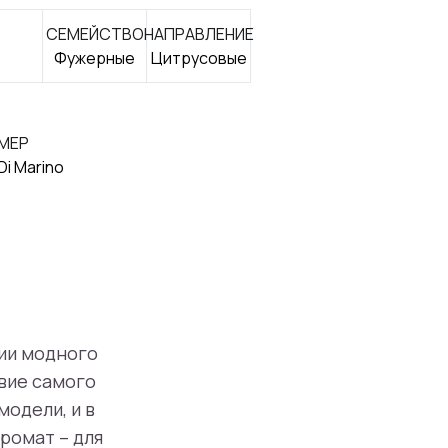
СЕМЕЙСТВО
НАПРАВЛЕНИЕ
Фужерные
Цитрусовые
МЕР
Di Marino
ции модного
твие самого
одели, и в
ромат – для