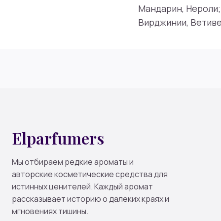
Мандарин, Нероли;
Вирджинии, Ветивер
Elparfumers
Мы отбираем редкие ароматы и
авторские косметические средства для
истинных ценителей. Каждый аромат
рассказывает историю о далеких краях и
мгновениях тишины.