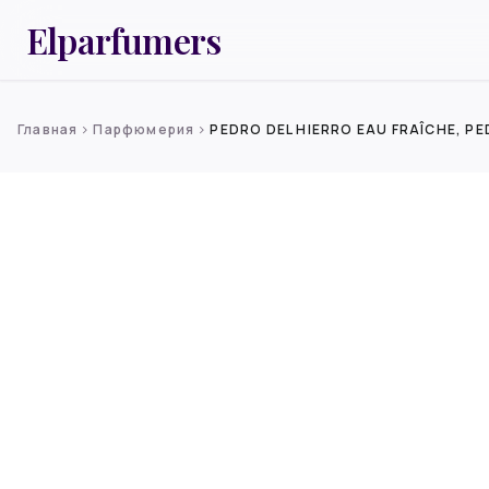
Elparfumers
Главная
Парфюмерия
PEDRO DEL HIERRO EAU FRAÎCHE, PE
chevron_right
chevron_right