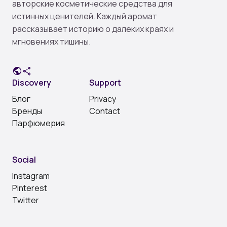
авторские косметические средства для
истинных ценителей. Каждый аромат
рассказывает историю о далеких краях и
мгновениях тишины.
public
share
Discovery
Support
Блог
Privacy
Бренды
Contact
Парфюмерия
Social
Instagram
Pinterest
Twitter