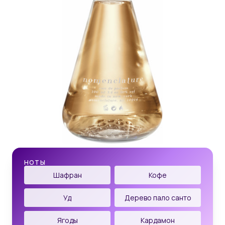
НОТЫ
Шафран
Кофе
Уд
Дерево пало санто
Ягоды
Кардамон