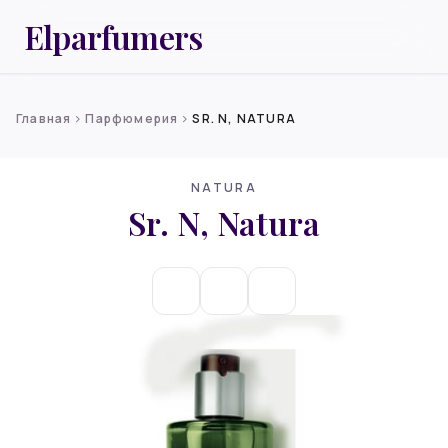
Elparfumers
Главная
Парфюмерия
SR. N, NATURA
chevron_right
chevron_right
NATURA
Sr. N, Natura