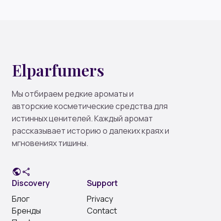
Elparfumers
Мы отбираем редкие ароматы и
авторские косметические средства для
истинных ценителей. Каждый аромат
рассказывает историю о далеких краях и
мгновениях тишины.
public
share
Discovery
Support
Блог
Privacy
Бренды
Contact