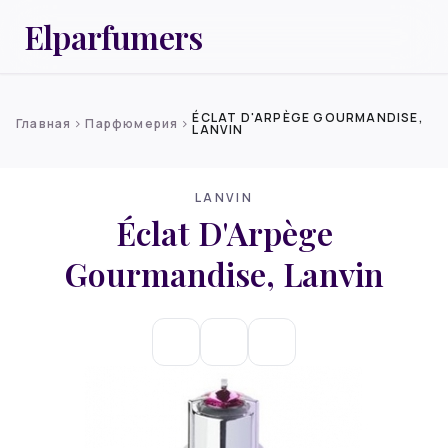
Elparfumers
ÉCLAT D'ARPÈGE GOURMANDISE,
Главная
Парфюмерия
chevron_right
chevron_right
LANVIN
LANVIN
Éclat D'Arpège
Gourmandise, Lanvin