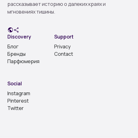
рассказывает историю о далеких краях и
мгновениях тишины.
public
share
Discovery
Support
Блог
Privacy
Бренды
Contact
Парфюмерия
Social
Instagram
Pinterest
Twitter