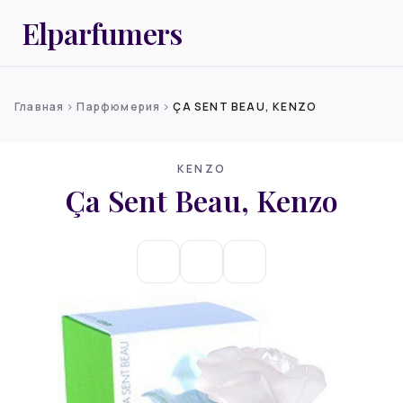
Elparfumers
Главная
Парфюмерия
ÇA SENT BEAU, KENZO
chevron_right
chevron_right
KENZO
Ça Sent Beau, Kenzo