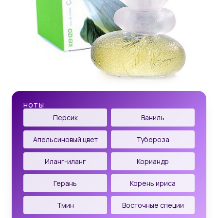
НОТЫ
Персик
Ваниль
Апельсиновый цвет
Тубероза
Иланг-иланг
Кориандр
Герань
Корень ириса
Тмин
Восточные специи