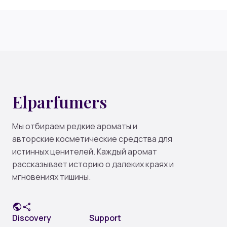
Elparfumers
Мы отбираем редкие ароматы и
авторские косметические средства для
истинных ценителей. Каждый аромат
рассказывает историю о далеких краях и
мгновениях тишины.
public
share
Discovery
Support