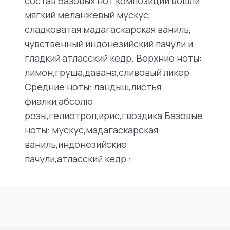
состав базовых нот композиции вошли
мягкий меланжевый мускус,
сладковатая мадагаскарская ваниль,
чувственный индонезийский пачули и
гладкий атласский кедр. Верхние ноты:
лимон,груша,давана,сливовый ликер
Средние ноты: ландыш,листья
фиалки,абсолю
розы,гелиотроп,ирис,гвоздика Базовые
ноты: мускус,мадагаскарская
ваниль,индонезийские
пачули,атласский кедр :