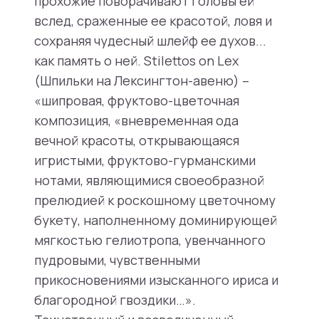
прохожие поворачивают головы ей
вслед, сраженные ее красотой, ловя и
сохраняя чудесный шлейф ее духов...
как память о ней. Stilettos on Lex
(Шпильки на Лексингтон-авеню) –
«шипровая, фруктово-цветочная
композиция, «вневременная ода
вечной красоты, открывающаяся
игристыми, фруктово-гурманскими
нотами, являющимися своеобразной
прелюдией к роскошному цветочному
букету, наполненному доминирующей
мягкостью гелиотропа, увенчанного
пудровыми, чувственными
прикосновениями изысканного ириса и
благородной гвоздики…».