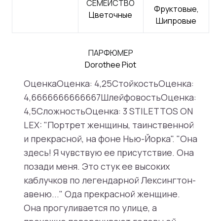
СЕМЕЙСТВО
Фруктовые,
Цветочные
Шипровые
ПАРФЮМЕР
Dorothee Piot
ОценкаОценка: 4,25СтойкостьОценка:
4,6666666666667ШлейфовостьОценка:
4,5СложностьОценка: 3 STILETTOS ON
LEX: "Портрет женщины, таинственной
и прекрасной, на фоне Нью-Йорка". "Она
здесь! Я чувствую ее присутствие. Она
позади меня. Это стук ее высоких
каблучков по легендарной Лексингтон-
авеню..." Ода прекрасной женщине.
Она прогуливается по улице, а