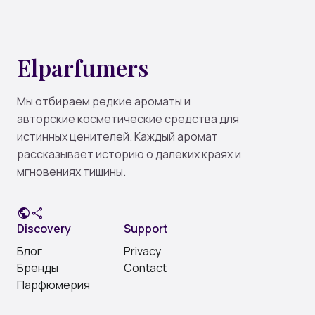
Elparfumers
Мы отбираем редкие ароматы и
авторские косметические средства для
истинных ценителей. Каждый аромат
рассказывает историю о далеких краях и
мгновениях тишины.
public
share
Discovery
Support
Блог
Privacy
Бренды
Contact
Парфюмерия