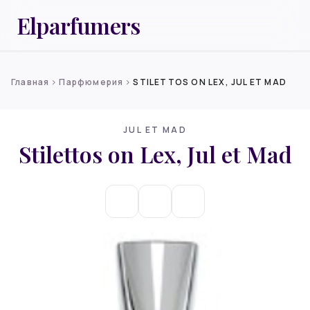
Elparfumers
Главная
Парфюмерия
STILETTOS ON LEX, JUL ET MAD
chevron_right
chevron_right
JUL ET MAD
Stilettos on Lex, Jul et Mad