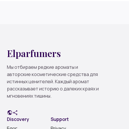
Elparfumers
Мы отбираем редкие ароматы и
авторские косметические средства для
истинных ценителей. Каждый аромат
рассказывает историю о далеких краях и
мгновениях тишины.
public
share
Discovery
Support
Блог
Privacy