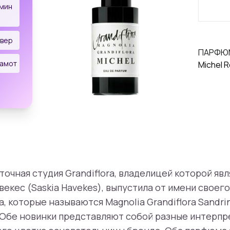
мин
ивер
ПАРФЮ
гамот
Michel R
очная студия Grandiflora, владелицей которой явл
векес (Saskia Havekes), выпустила от имени своег
 которые называются Magnolia Grandiflora Sandrin
l. Обе новинки представляют собой разные интерп