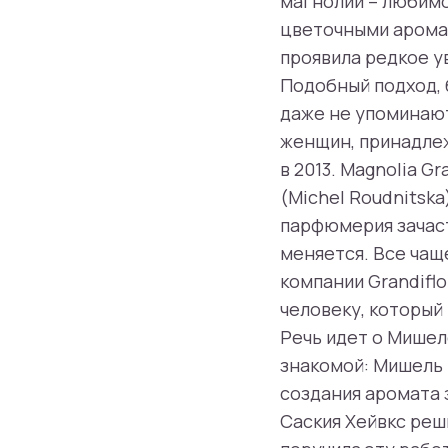
магнолии – любим
цветочными аромат
проявила редкое у
Подобный подход, 
даже не упоминают,
женщин, принадлеж
в 2013. Magnolia 
(Michel Roudnitsk
парфюмерия зачаст
меняется. Все чащ
компании Grandifl
человеку, который
Речь идет о Мишел
знакомой: Мишель
создания аромата 
Саския Хейвкс реш