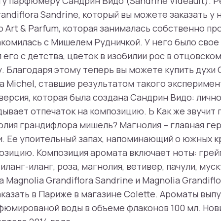
ту парфюмеру Сандрин Видо (Sandrine Videault). 
andiflora Sandrine, который вы можете заказать у н
 Art & Parfum, которая занималась собственно п
акомилась с Мишелем Рудничкой. У него было свое
 его с детства, цветок в изобилии рос в отцовском
. Благодаря этому теперь вы можете купить духи G
ra Michel, ставшие результатом такого эксперимен
 версия, которая была создана Сандрин Видо: лич
дывает отпечаток на композицию. Ь Как же звучит
лия грандифлора мишель? Магнолия – главная гер
. Ее упоительный запах, напоминающий о южных к
озицию. Композиция аромата включает ноты: грей
иланг-иланг, роза, магнолия, ветивер, пачули, мус
Magnolia Grandiflora Sandrine и Magnolia Grandifl
казать в Париже в магазине Colette. Ароматы вып
юмированой воды в объеме флаконов 100 мл. Нови