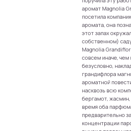
поручила эту рабо
аромат Magnolia Gr
посетила компанию
аромата, она позн
этот запах окружал
собственном) саду
Magnolia Grandiflo
совсем иначе, чем
безусловно, накла
грандифлора магно
ароматной повести
насквозь всю комп
бергамот, жасмин, 
время оба парфюма 
предварительно за
концентрации парф