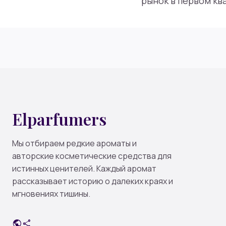
рынок в первом ква
Elparfumers
Мы отбираем редкие ароматы и
авторские косметические средства для
истинных ценителей. Каждый аромат
рассказывает историю о далеких краях и
мгновениях тишины.
public
share