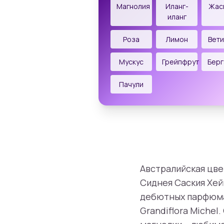
Магнолия
Иланг-
Жас
иланг
Роза
Лимон
Вет
Мускус
Грейпфрут
Бер
Пачули
Австралийская цвет
Сиднея Саския Хей
дебютных парфюма,
Grandiflora Miche