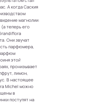
Результатом стал
ас. А когда Саския
роизводством
 видение магнолии:
 (а теперь его
randiflora
та. Они звучат
ность парфюмера,
 парфюм
оиня этой
раях, пронизывает
пфрут, лимон,
кус. В настоящее
ora Michel можно
ущены в
нки поступят на