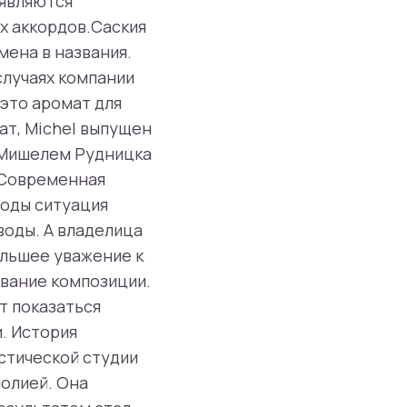
 являются
х аккордов.Саския
мена в названия.
случаях компании
 это аромат для
ат, Michel выпущен
м Мишелем Рудницка
? Современная
годы ситуация
воды. А владелица
ольшее уважение к
звание композиции.
т показаться
. История
стической студии
нолией. Она