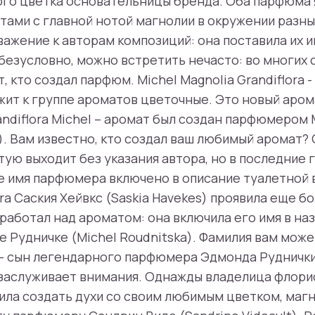
ого цветка основательницы бренда. Оба парфюма
ами с главной нотой магнолии в окружении разны
важение к авторам композиций: она поставила их и
безусловно, можно встретить нечасто: во многих 
 кто создал парфюм. Michel Magnolia Grandiflora -
ит к группе ароматов цветочные. Это новый аром
Grandiflora Michel – аромат был создан парфюмеро
a). Вам известно, кто создал ваш любимый аромат
ую выходит без указания автора, но в последние 
е имя парфюмера включено в описание туалетной 
ora Саския Хейвкс (Saskia Havekes) проявила еще б
 работал над ароматом: она включила его имя в на
е Рудничке (Michel Roudnitska). Фамилия вам може
 - сын легендарного парфюмера Эдмонда Руднички
заслуживает внимания. Однажды владелица флори
ила создать духи со своим любимым цветком, маг