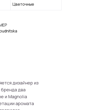
Цветочные
МЕР
oudnitska
яется дизайнер из
о бренда два
e и Magnolia
ретации аромата