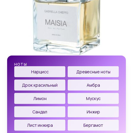
НОТЫ
Нарцисс
Древесные ноты
Дрок красильный
Амбра
Лимон
Мускус
Сандал
Инжир
Лист инжира
Бергамот