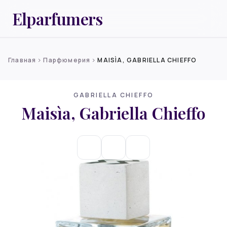
Elparfumers
Главная
Парфюмерия
MAISÌA, GABRIELLA CHIEFFO
chevron_right
chevron_right
GABRIELLA CHIEFFO
Maisìa, Gabriella Chieffo