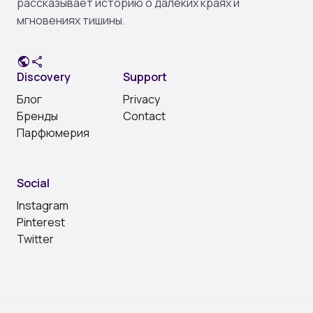
рассказывает историю о далеких краях и
мгновениях тишины.
public
share
Discovery
Support
Блог
Privacy
Бренды
Contact
Парфюмерия
Social
Instagram
Pinterest
Twitter