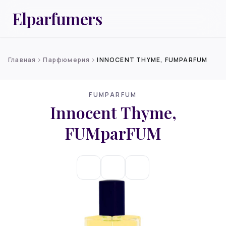
Elparfumers
Главная
Парфюмерия
INNOCENT THYME, FUMPARFUM
chevron_right
chevron_right
FUMPARFUM
Innocent Thyme,
FUMparFUM