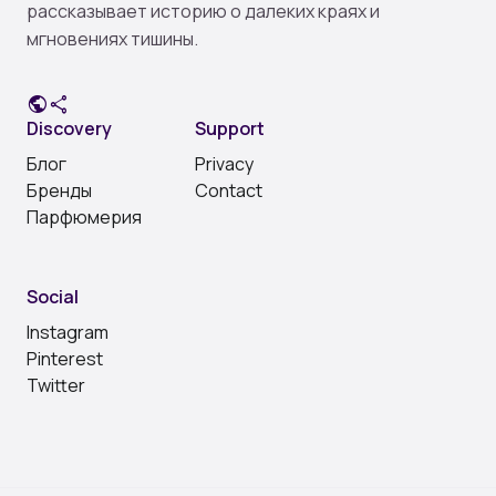
рассказывает историю о далеких краях и
мгновениях тишины.
public
share
Discovery
Support
Блог
Privacy
Бренды
Contact
Парфюмерия
Social
Instagram
Pinterest
Twitter