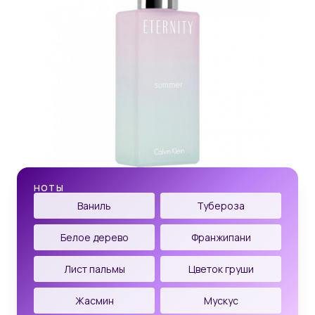
НОТЫ
Ваниль
Тубероза
Белое дерево
Франжипани
Лист пальмы
Цветок груши
Жасмин
Мускус