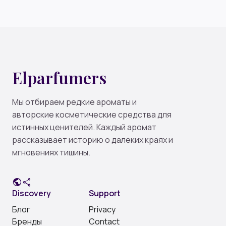
Elparfumers
Мы отбираем редкие ароматы и
авторские косметические средства для
истинных ценителей. Каждый аромат
рассказывает историю о далеких краях и
мгновениях тишины.
public
share
Discovery
Support
Блог
Privacy
Бренды
Contact