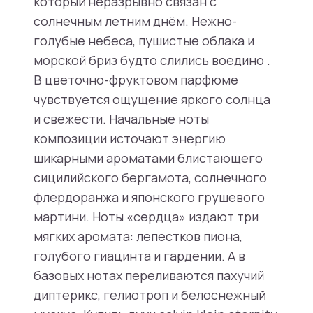
который неразрывно связан с
солнечным летним днём. Нежно-
голубые небеса, пушистые облака и
морской бриз будто слились воедино .
В цветочно-фруктовом парфюме
чувствуется ощущение яркого солнца
и свежести. Начальные ноты
композиции источают энергию
шикарными ароматами блистающего
сицилийского бергамота, солнечного
флердоранжа и японского грушевого
мартини. Ноты «сердца» издают три
мягких аромата: лепестков пиона,
голубого гиацинта и гардении. А в
базовых нотах переливаются пахучий
диптерикс, гелиотроп и белоснежный