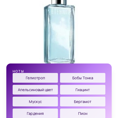
НОТЫ
Гелиотроп
Бобы Тонка
Апельсиновый цвет
Гиацинт
Мускус
Бергамот
Гардения
Пион