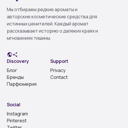
Мы отбираем редкие ароматы и
авторские косметические средства для
истинных ценителей. Каждый аромат
рассказывает историю о далеких краях и
мгновениях тишины.
public
share
Discovery
Support
Блог
Privacy
Бренды
Contact
Парфюмерия
Social
Instagram
Pinterest
Twitter