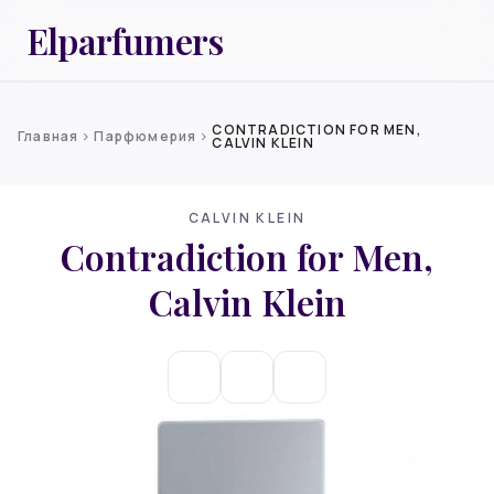
Elparfumers
CONTRADICTION FOR MEN,
Главная
Парфюмерия
chevron_right
chevron_right
CALVIN KLEIN
CALVIN KLEIN
Contradiction for Men,
Calvin Klein