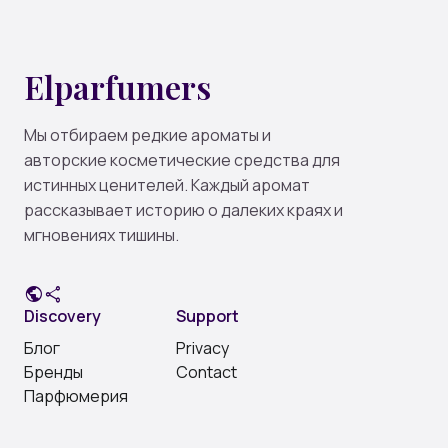
Elparfumers
Мы отбираем редкие ароматы и
авторские косметические средства для
истинных ценителей. Каждый аромат
рассказывает историю о далеких краях и
мгновениях тишины.
public
share
Discovery
Support
Блог
Privacy
Бренды
Contact
Парфюмерия