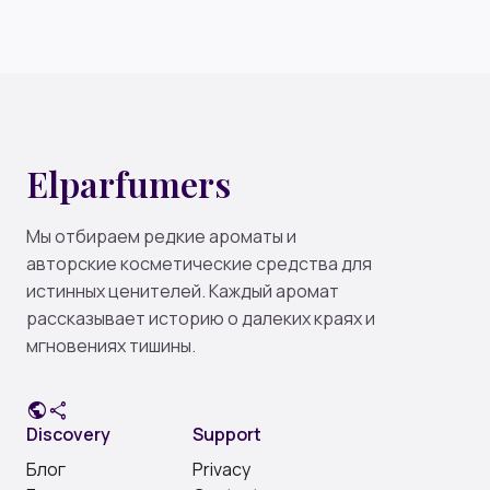
Elparfumers
Мы отбираем редкие ароматы и
авторские косметические средства для
истинных ценителей. Каждый аромат
рассказывает историю о далеких краях и
мгновениях тишины.
public
share
Discovery
Support
Блог
Privacy