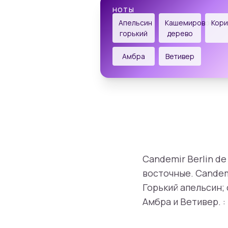
НОТЫ
Апельсин
Кашемировое
Кор
горький
дерево
Амбра
Ветивер
Candemir Berlin de
восточные. Candem
Горький апельсин;
Амбра и Ветивер. :