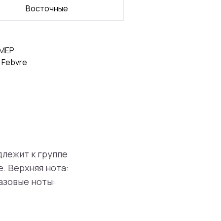
Восточные
МЕР
 Febvre
длежит к группе
. Верхняя нота:
азовые ноты: