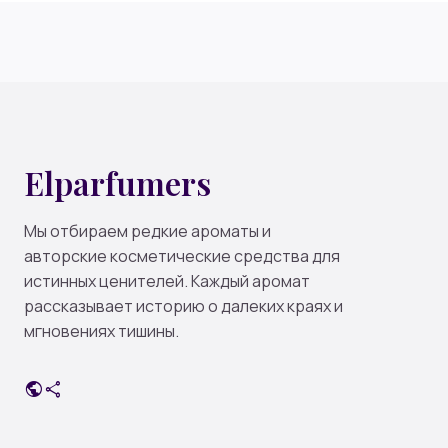
Elparfumers
Мы отбираем редкие ароматы и
авторские косметические средства для
истинных ценителей. Каждый аромат
рассказывает историю о далеких краях и
мгновениях тишины.
public
share