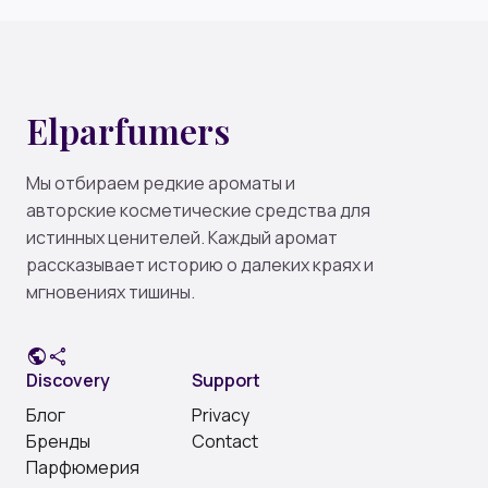
Elparfumers
Мы отбираем редкие ароматы и
авторские косметические средства для
истинных ценителей. Каждый аромат
рассказывает историю о далеких краях и
мгновениях тишины.
public
share
Discovery
Support
Блог
Privacy
Бренды
Contact
Парфюмерия