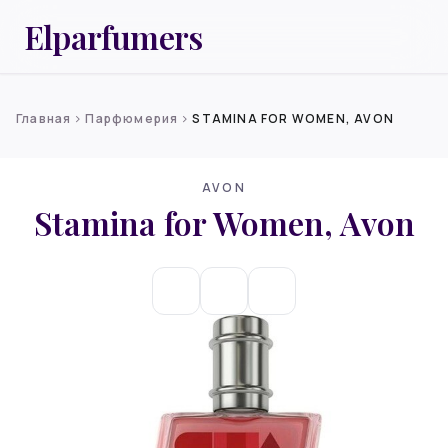
Elparfumers
Главная
Парфюмерия
STAMINA FOR WOMEN, AVON
chevron_right
chevron_right
AVON
Stamina for Women, Avon