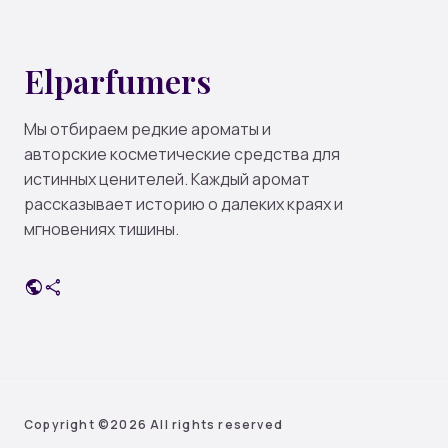
Elparfumers
Мы отбираем редкие ароматы и
авторские косметические средства для
истинных ценителей. Каждый аромат
рассказывает историю о далеких краях и
мгновениях тишины.
public
share
Copyright ©
2026 All rights reserved