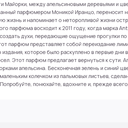
и Майорки, между апельсиновыми деревьями и цв
данный парфюмером Моникой Иранцо, переносит н
ю жизнь и напоминает о неторопливой жизни остр
о парфюма восходит к 2011 году, когда марка Anti
 создать духи, передающие ощущение прогулки по
тот парфюм представляет собой переиздание лим
издания, которое было раскуплено в первые дни 
ел. Этот парфюм предлагает вернуться к сути. А
орками апельсина. Бесконечная зелень и синий цв
 маленьким колечком из пальмовых листьев, сдел
 Попробуйте, понюхайте, вдохните и, прежде всего,