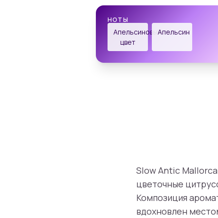
НОТЫ
Апельсиновый
Апельсин
цвет
Slow Antic Mallorc
цветочные цитрусо
Композиция аромат
вдохновлен местом,