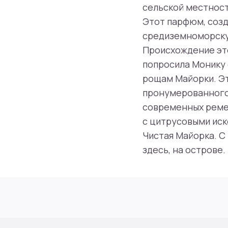
сельской местност
Этот парфюм, соз
средиземноморску
Происхождение этог
попросила Монику
рощам Майорки. Э
пронумерованного 
современных ремес
с цитрусовыми иск
Чистая Майорка. С
здесь, на острове.