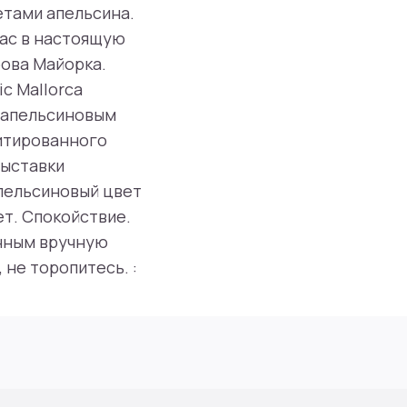
етами апельсина.
ас в настоящую
ова Майорка.
c Mallorca
 апельсиновым
итированного
выставки
пельсиновый цвет
ет. Спокойствие.
анным вручную
 не торопитесь. :