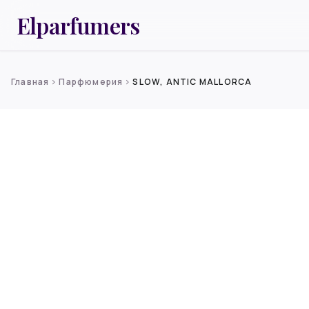
Elparfumers
Главная
Парфюмерия
SLOW, ANTIC MALLORCA
chevron_right
chevron_right