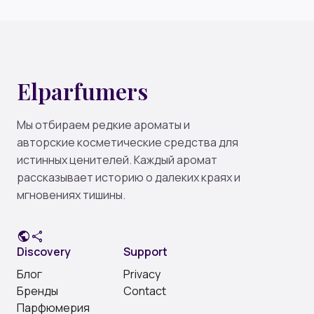
Elparfumers
Мы отбираем редкие ароматы и
авторские косметические средства для
истинных ценителей. Каждый аромат
рассказывает историю о далеких краях и
мгновениях тишины.
public
share
Discovery
Support
Блог
Privacy
Бренды
Contact
Парфюмерия