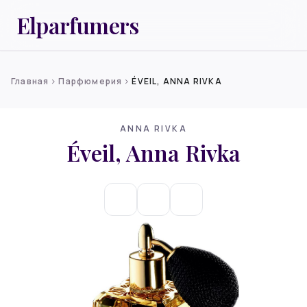
Elparfumers
Главная
Парфюмерия
ÉVEIL, ANNA RIVKA
chevron_right
chevron_right
ANNA RIVKA
Éveil, Anna Rivka