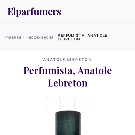
Elparfumers
PERFUMISTA, ANATOLE
Главная
Парфюмерия
chevron_right
chevron_right
LEBRETON
ANATOLE LEBRETON
Perfumista, Anatole
Lebreton