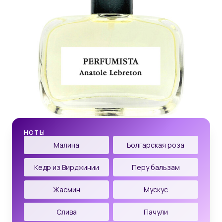
НОТЫ
Малина
Болгарская роза
Кедр из Вирджинии
Перу бальзам
Жасмин
Мускус
Слива
Пачули