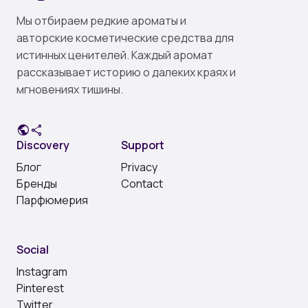
Мы отбираем редкие ароматы и
авторские косметические средства для
истинных ценителей. Каждый аромат
рассказывает историю о далеких краях и
мгновениях тишины.
public
share
Discovery
Support
Блог
Privacy
Бренды
Contact
Парфюмерия
Social
Instagram
Pinterest
Twitter