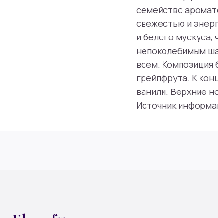
семейство аромат
свежестью и энерг
и белого мускуса, ч
непоколебимым ша
всем. Композиция 
грейпфрута. К кон
ванили. Верхние н
Источник информац