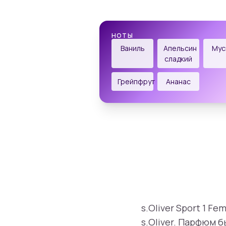
НОТЫ
Ваниль
Апельсин
Мус
сладкий
Грейпфрут
Ананас
s.Oliver Sport 1 F
s.Oliver. Парфюм б