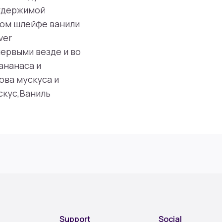
еудержимой
ном шлейфе ванили
ver
ервыми везде и во
ананаса и
ова мускуса и
скус,Ваниль
Support
Social