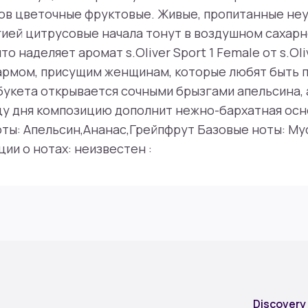
ов цветочные фруктовые. Живые, пропитанные н
ией цитрусовые начала тонут в воздушном сахар
то наделяет аромат s.Oliver Sport 1 Female от s.Oli
рмом, присущим женщинам, которые любят быть п
букета открывается сочными брызгами апельсина, 
цу дня композицию дополнит нежно-бархатная осн
оты: Апельсин,Ананас,Грейпфрут Базовые ноты: Му
ии о нотах: неизвестен :
Discovery