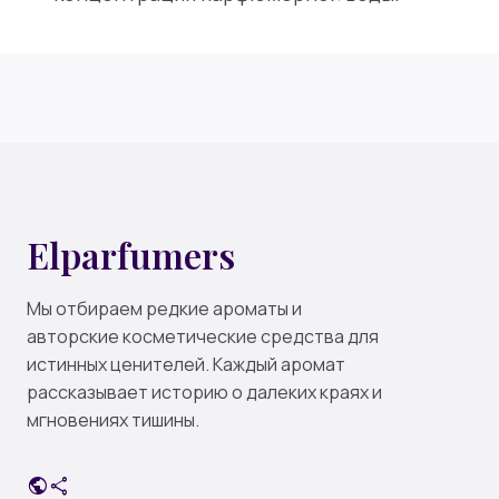
Elparfumers
Мы отбираем редкие ароматы и
авторские косметические средства для
истинных ценителей. Каждый аромат
рассказывает историю о далеких краях и
мгновениях тишины.
public
share