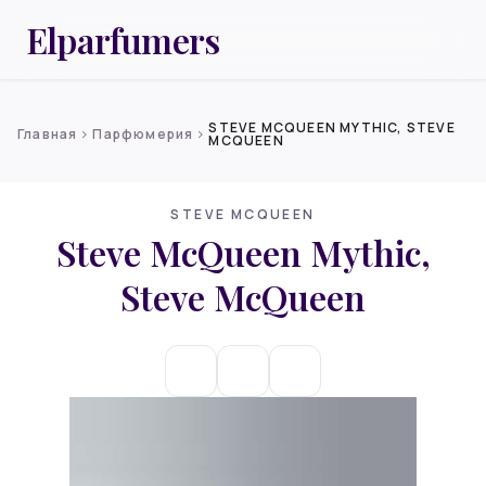
Elparfumers
STEVE MCQUEEN MYTHIC, STEVE
Главная
Парфюмерия
chevron_right
chevron_right
MCQUEEN
STEVE MCQUEEN
Steve McQueen Mythic,
Steve McQueen