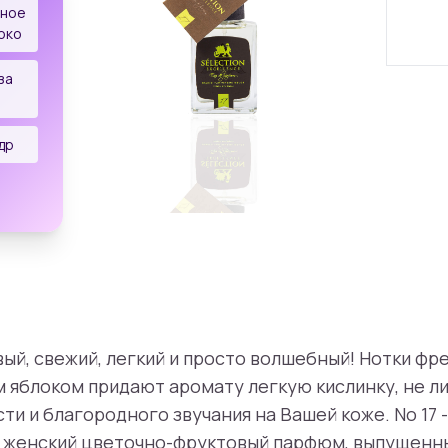
еное
око
за
др
ый, свежий, легкий и просто волшебный! Нотки фре
 яблоком придают аромату легкую кислинку, не л
и и благородного звучания на Вашей коже. No 17 -
 женский цветочно-фруктовый парфюм, выпущенный