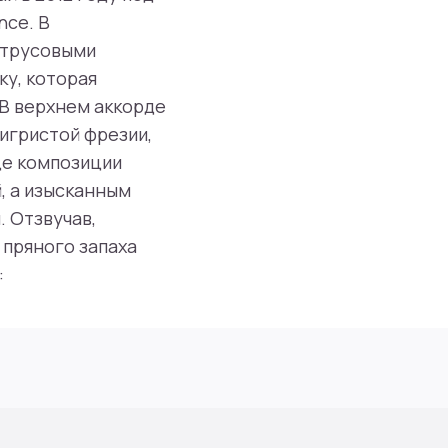
nce. В
итрусовыми
ку, которая
 В верхнем аккорде
игристой фрезии,
це композиции
, а изысканным
. Отзвучав,
 пряного запаха
: