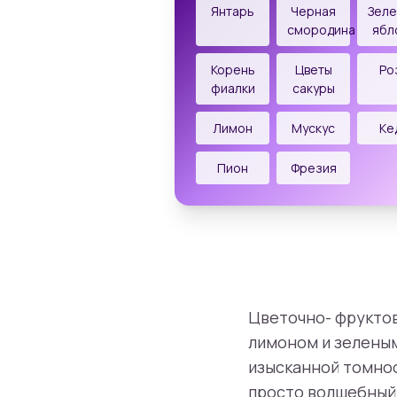
Янтарь
Черная
Зел
смородина
ябл
Корень
Цветы
Ро
фиалки
сакуры
Лимон
Мускус
Ке
Пион
Фрезия
Цветочно- фруктов
лимоном и зеленым
изысканной томност
просто волшебный