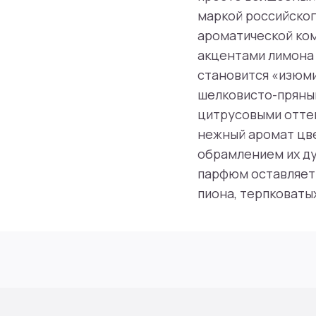
маркой российског
ароматической ко
акцентами лимона 
становится «изюми
шелковисто-пряный
цитрусовыми оттен
нежный аромат цве
обрамлением их ду
парфюм оставляет 
пиона, терпковаты