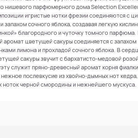
о нишевого парфюмерного дома Selection Excelle
мпозиции игристые нотки фрезии соединяются с ц
и запахом сочного яблока, создавая легкую кислин
нкой» благородного и чуточку томного парфюма.
 аромат цветущей сакуры соединяется с запахом 
ками лимона и прохладой сочного яблока. В серд
тущей сакуры звучит с бархатисто-медовой розой
эту служит пряно-древесный аромат корня фиалки
нежное послевкусие из хвойно-дымных нот кедра,
х ноток черной смородины и нежнейшего мускуса. 