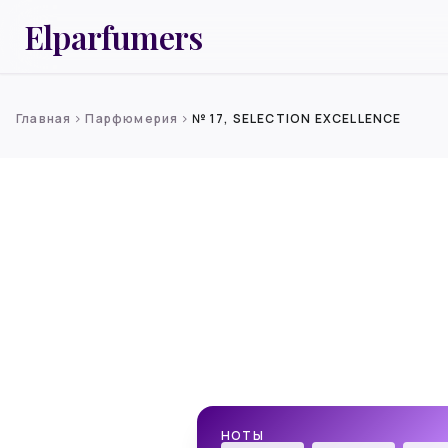
Elparfumers
Главная
Парфюмерия
№ 17, SELECTION EXCELLENCE
chevron_right
chevron_right
НОТЫ