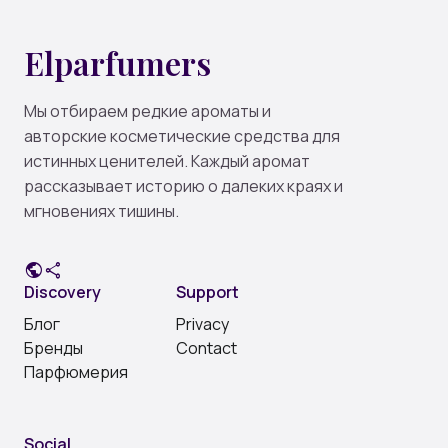
Elparfumers
Мы отбираем редкие ароматы и
авторские косметические средства для
истинных ценителей. Каждый аромат
рассказывает историю о далеких краях и
мгновениях тишины.
public
share
Discovery
Support
Блог
Privacy
Бренды
Contact
Парфюмерия
Social