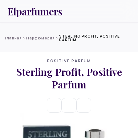
Elparfumers
STERLING PROFIT, POSITIVE
Главная
Парфюмерия
chevron_right
chevron_right
PARFUM
POSITIVE PARFUM
Sterling Profit, Positive
Parfum