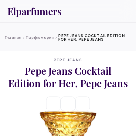
Elparfumers
PEPE JEANS COCKTAIL EDITION
Главная
Парфюмерия
chevron_right
chevron_right
FOR HER, PEPE JEANS
PEPE JEANS
Pepe Jeans Cocktail
Edition for Her, Pepe Jeans