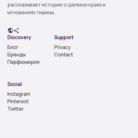
рассказывает историю о далеких краях и
мгновениях тишины.
public
share
Discovery
Support
Блог
Privacy
Бренды
Contact
Парфюмерия
Social
Instagram
Pinterest
Twitter