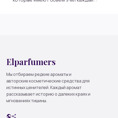
Elparfumers
Мы отбираем редкие ароматы и
авторские косметические средства для
истинных ценителей. Каждый аромат
рассказывает историю о далеких краях и
мгновениях тишины.
public
share