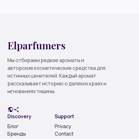
Elparfumers
Мы отбираем редкие ароматы и
авторские косметические средства для
истинных ценителей. Каждый аромат
рассказывает историю о далеких краях и
мгновениях тишины.
public
share
Discovery
Support
Блог
Privacy
Бренды
Contact