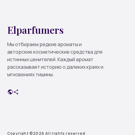
Elparfumers
Мы отбираем редкие ароматы и
авторские косметические средства для
истинных ценителей. Каждый аромат
рассказывает историю о далеких краях и
мгновениях тишины.
public
share
Copyright ©
2026 All rights reserved