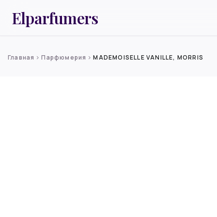
Elparfumers
Главная
Парфюмерия
MADEMOISELLE VANILLE, MORRIS
chevron_right
chevron_right