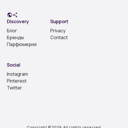
public
share
Discovery
Support
Блог
Privacy
Бренды
Contact
Парфюмерия
Social
Instagram
Pinterest
Twitter
Copyright ©
2026 All rights reserved