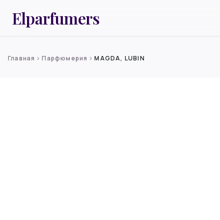
Elparfumers
Главная
Парфюмерия
MAGDA, LUBIN
chevron_right
chevron_right