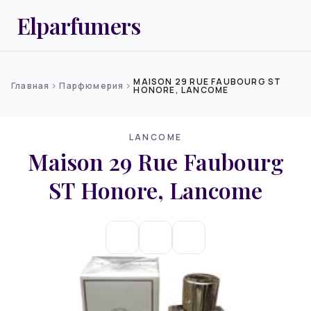
Elparfumers
MAISON 29 RUE FAUBOURG ST
Главная
Парфюмерия
chevron_right
chevron_right
HONORE, LANCOME
LANCOME
Maison 29 Rue Faubourg
ST Honore, Lancome