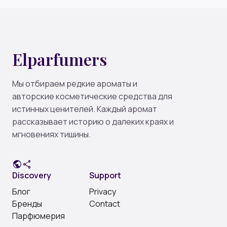
Elparfumers
Мы отбираем редкие ароматы и
авторские косметические средства для
истинных ценителей. Каждый аромат
рассказывает историю о далеких краях и
мгновениях тишины.
public
share
Discovery
Support
Блог
Privacy
Бренды
Contact
Парфюмерия