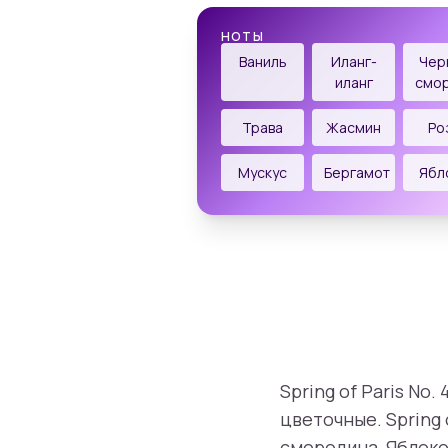
НОТЫ
Ваниль
Иланг-
Чер
иланг
смо
Трава
Жасмин
Ро
Мускус
Бергамот
Ябл
Spring of Paris No
цветочные. Spring 
смородина, Яблоко 