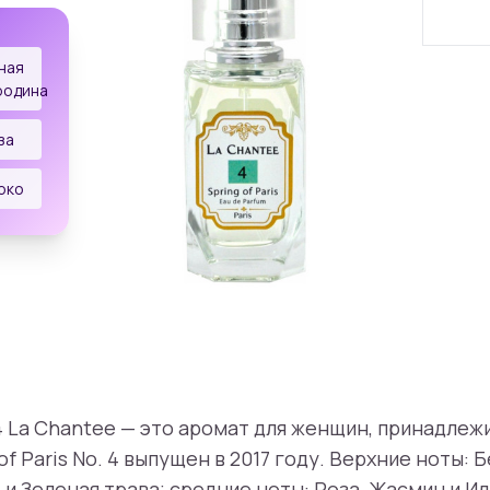
ная
родина
за
око
. 4 La Chantee — это аромат для женщин, принадлеж
of Paris No. 4 выпущен в 2017 году. Верхние ноты: 
и Зеленая трава; средние ноты: Роза, Жасмин и Ил