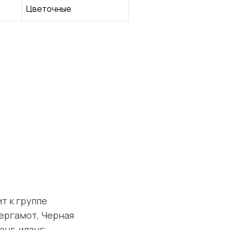
Цветочные
ит к группе
Бергамот, Черная
анг-иланг;