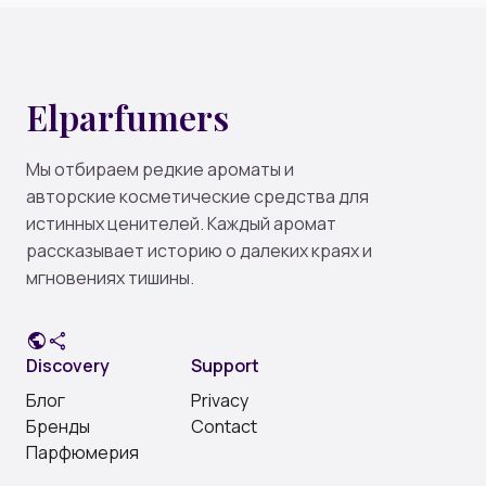
Elparfumers
Мы отбираем редкие ароматы и
авторские косметические средства для
истинных ценителей. Каждый аромат
рассказывает историю о далеких краях и
мгновениях тишины.
public
share
Discovery
Support
Блог
Privacy
Бренды
Contact
Парфюмерия