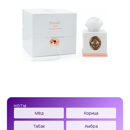
НОТЫ
Мёд
Корица
Табак
Амбра