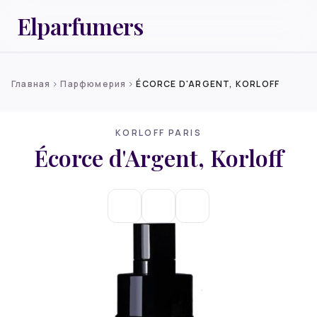
Elparfumers
Главная
Парфюмерия
ÉCORCE D'ARGENT, KORLOFF
chevron_right
chevron_right
KORLOFF PARIS
Écorce d'Argent, Korloff