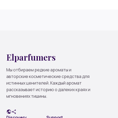
Elparfumers
Мы отбираем редкие ароматы и
авторские косметические средства для
истинных ценителей. Каждый аромат
рассказывает историю о далеких краях и
мгновениях тишины.
public
share
Discovery
Support