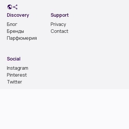
public
share
Discovery
Support
Блог
Privacy
Бренды
Contact
Парфюмерия
Social
Instagram
Pinterest
Twitter
Copyright ©
2026 All rights reserved