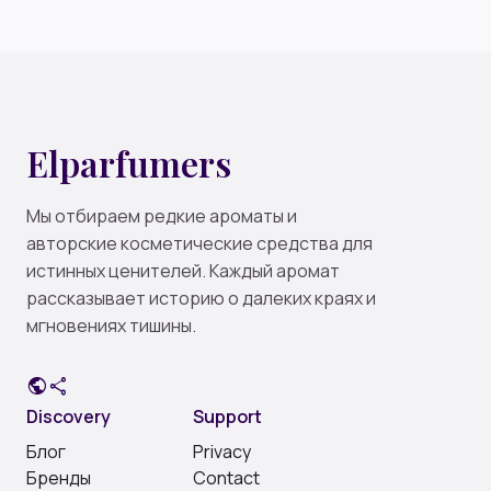
Elparfumers
Мы отбираем редкие ароматы и
авторские косметические средства для
истинных ценителей. Каждый аромат
рассказывает историю о далеких краях и
мгновениях тишины.
public
share
Discovery
Support
Блог
Privacy
Бренды
Contact