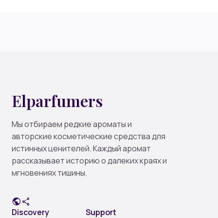
Elparfumers
Мы отбираем редкие ароматы и
авторские косметические средства для
истинных ценителей. Каждый аромат
рассказывает историю о далеких краях и
мгновениях тишины.
public
share
Discovery
Support