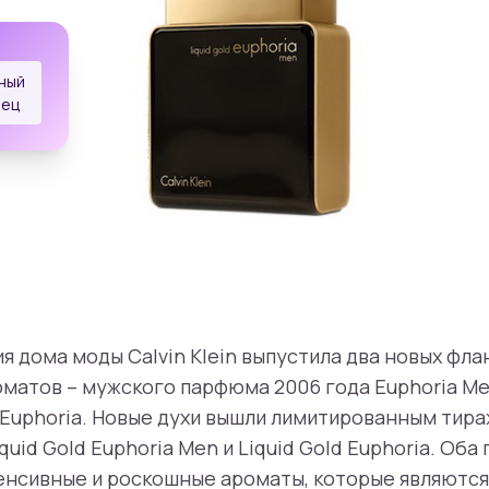
ный
рец
 дома моды Calvin Klein выпустила два новых фла
атов – мужского парфюма 2006 года Euphoria Me
Euphoria. Новые духи вышли лимитированным тир
uid Gold Euphoria Men и Liquid Gold Euphoria. Об
тенсивные и роскошные ароматы, которые являютс