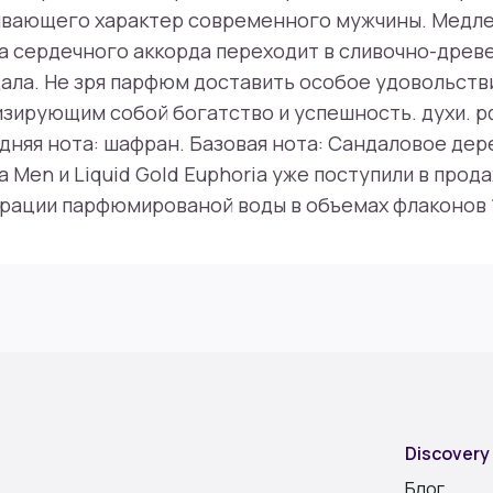
ивающего характер современного мужчины. Медл
а сердечного аккорда переходит в сливочно-древ
ала. Не зря парфюм доставить особое удовольст
зирующим собой богатство и успешность. духи. рф
дняя нота: шафран. Базовая нота: Сандаловое дер
ia Men и Liquid Gold Euphoria уже поступили в про
рации парфюмированой воды в объемах флаконов 1
Discovery
Блог