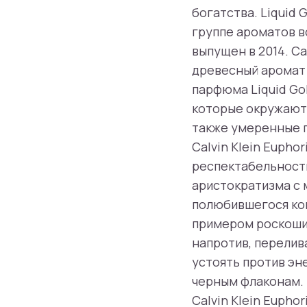
богатства. Liquid 
группе ароматов в
выпущен в 2014. Ca
древесный аромат
парфюма Liquid Go
которые окружают 
также умеренные п
Calvin Klein Eupho
респектабельности
аристократизма с 
полюбившегося кок
примером роскоши,
напротив, перелив
устоять против эн
черным флаконам. 
Calvin Klein Eupho