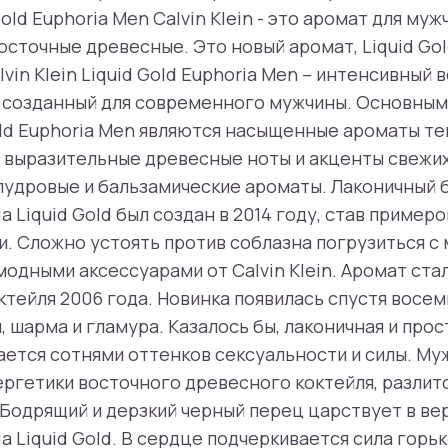
Gold Euphoria Men Calvin Klein - это аромат для му
осточные древесные. Это новый аромат, Liquid Gol
lvin Klein Liquid Gold Euphoria Men – интенсивный 
 созданный для современного мужчины. Основным
ld Euphoria Men являются насыщенные ароматы те
выразительные древесные ноты и акценты свежих
удровые и бальзамические ароматы. Лаконичный 
ria Liquid Gold был создан в 2014 году, став приме
. Сложно устоять против соблазна погрузиться с 
модными аксессуарами от Calvin Klein. Аромат ст
тейля 2006 года. Новинка появилась спустя восемь
 шарма и гламура. Казалось бы, лаконичная и прос
ается сотнями оттенков сексуальности и силы. Му
ергетики восточного древесного коктейля, разлит
Бодрящий и дерзкий черный перец царствует в в
ria Liquid Gold. В сердце подчеркивается сила гор