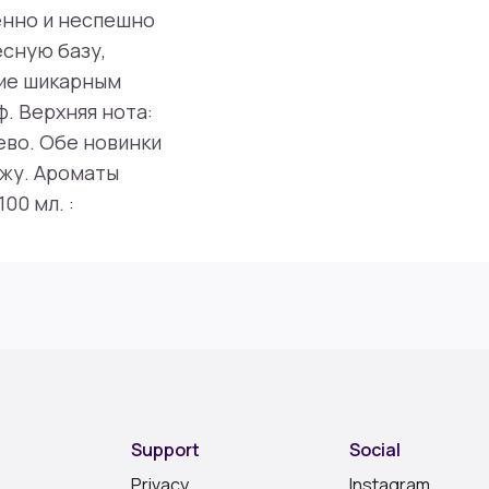
енно и неспешно
есную базу,
вие шикарным
. Верхняя нота:
ево. Обе новинки
дажу. Ароматы
00 мл. :
Support
Social
Privacy
Instagram