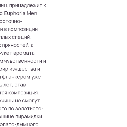
жчин, принадлежит к
d Euphoria Men
восточно-
и в композиции
плых специй,
 пряностей, а
букет аромата
ром чувственности и
мир изящества и
ал фланкером уже
 лет, став
тая композиция,
жчины не смогут
ого по золотисто-
ершине пирамидки
ьковато-дымного