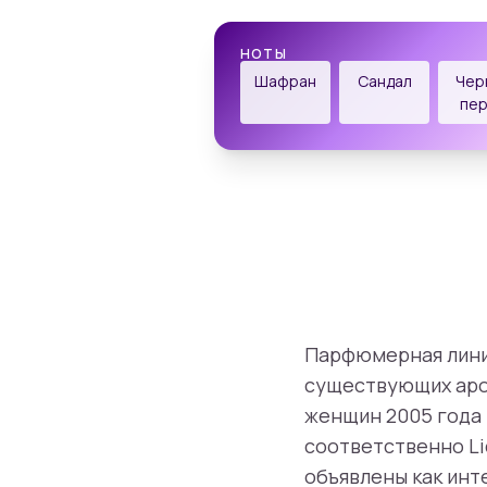
НОТЫ
Шафран
Сандал
Чер
пе
Парфюмерная линия
существующих аром
женщин 2005 года 
соответственно Liq
объявлены как ин