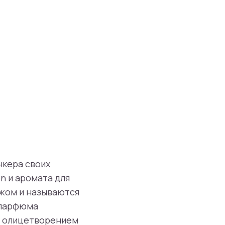
нкера своих
n и аромата для
ажом и называются
а парфюма
я олицетворением