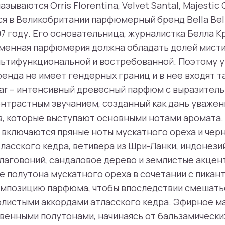
зываются Orris Florentina, Velvet Santal, Majestic 
я в Великобритании парфюмерный бренд Bella Bel
7 году. Его основательница, журналистка Белла Кр
еменная парфюмерия должна обладать долей мисти
льтифункциональной и востребованной. Поэтому 
ренда не имеет гендерных границ и в нее входят 
dar – интенсивный древесный парфюм с выразител
онтрастным звучанием, созданный как дань уваже
в, которые выступают основными нотами аромата
включаются пряные ноты мускатного ореха и черн
ласского кедра, ветивера из Шри-Ланки, индонезий
аговоний, сандаловое дерево и землистые акцент
ие полутона мускатного ореха в сочетании с пика
омпозицию парфюма, чтобы впоследствии смешатьс
листыми аккордами атласского кедра. Эфирное ма
енными полутонами, начинаясь от бальзамически