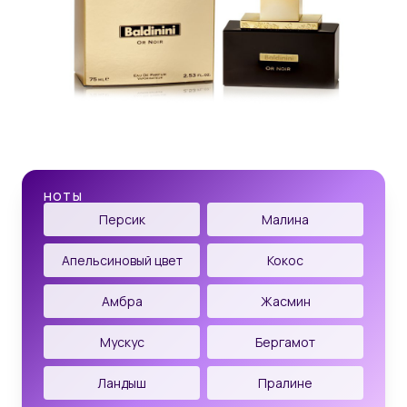
НОТЫ
Персик
Малина
Апельсиновый цвет
Кокос
Амбра
Жасмин
Мускус
Бергамот
Ландыш
Пралине