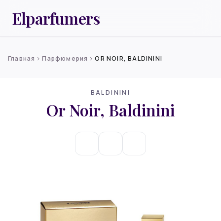
Elparfumers
Главная
Парфюмерия
OR NOIR, BALDININI
chevron_right
chevron_right
BALDININI
Or Noir, Baldinini