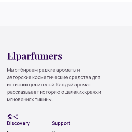
Elparfumers
Мы отбираем редкие ароматы и
авторские косметические средства для
истинных ценителей. Каждый аромат
рассказывает историю о далеких краях и
мгновениях тишины.
public
share
Discovery
Support