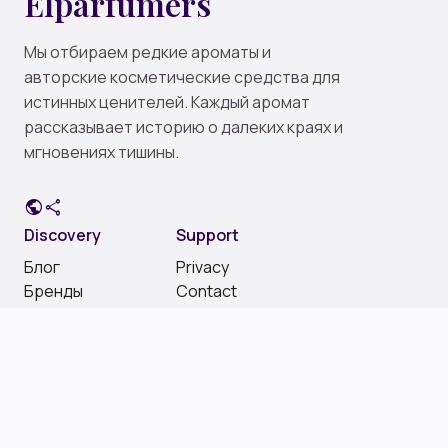
Elparfumers
Мы отбираем редкие ароматы и
авторские косметические средства для
истинных ценителей. Каждый аромат
рассказывает историю о далеких краях и
мгновениях тишины.
public
share
Discovery
Support
Блог
Privacy
Бренды
Contact
Парфюмерия
Social
Instagram
Pinterest