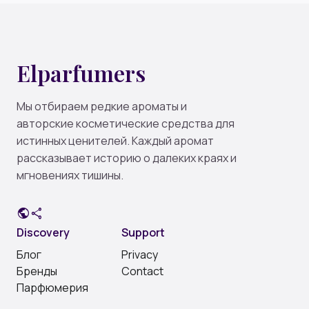
Elparfumers
Мы отбираем редкие ароматы и
авторские косметические средства для
истинных ценителей. Каждый аромат
рассказывает историю о далеких краях и
мгновениях тишины.
public
share
Discovery
Support
Блог
Privacy
Бренды
Contact
Парфюмерия