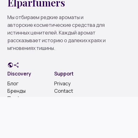
Elparfumers
Мы отбираем редкие ароматы и
авторские косметические средства для
истинных ценителей. Каждый аромат
рассказывает историю о далеких краях и
мгновениях тишины.
public
share
Discovery
Support
Блог
Privacy
Бренды
Contact
Парфюмерия
Social
Instagram
Pinterest