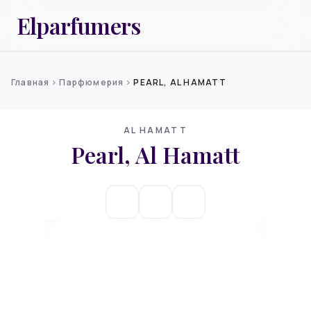
Elparfumers
Главная
Парфюмерия
PEARL, AL HAMATT
chevron_right
chevron_right
AL HAMATT
Pearl, Al Hamatt