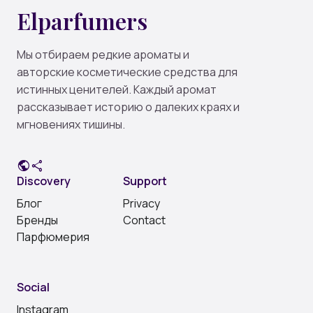
Elparfumers
Мы отбираем редкие ароматы и
авторские косметические средства для
истинных ценителей. Каждый аромат
рассказывает историю о далеких краях и
мгновениях тишины.
public
share
Discovery
Support
Блог
Privacy
Бренды
Contact
Парфюмерия
Social
Instagram