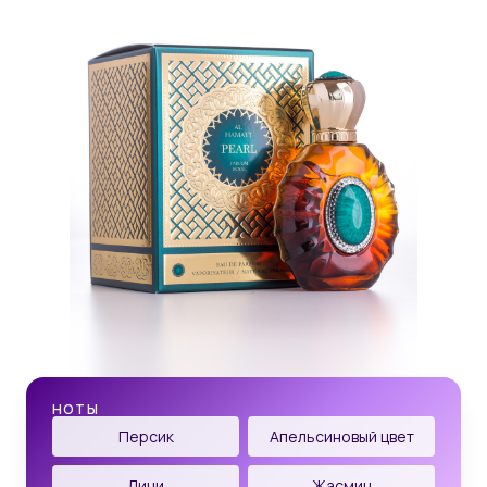
НОТЫ
Персик
Апельсиновый цвет
Личи
Жасмин