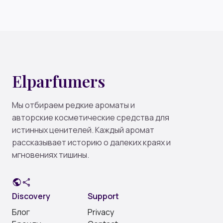
Elparfumers
Мы отбираем редкие ароматы и
авторские косметические средства для
истинных ценителей. Каждый аромат
рассказывает историю о далеких краях и
мгновениях тишины.
public
share
Discovery
Support
Блог
Privacy